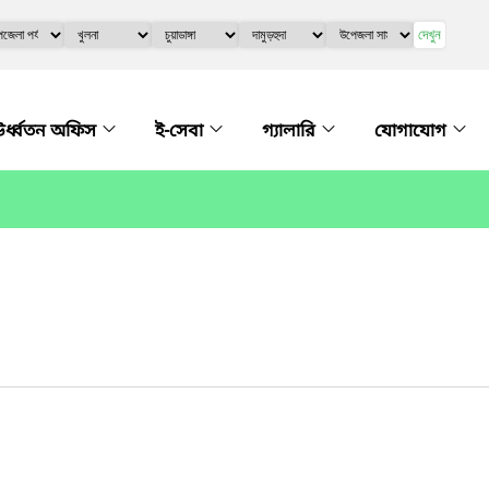
দেখুন
র্ধ্বতন অফিস
ই-সেবা
গ্যালারি
যোগাযোগ