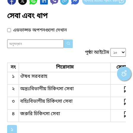
আপনার মতামত প্রদান করুন
সেবা এবং ধাপ
এডভান্সড অপশনগুলো দেখান
পৃষ্ঠা আইটেম
নং
শিরোনাম
সেবার ধ
১
ঔষধ সরবরাহ
২
অন্তঃবিভাগীয় চিকিৎসা সেবা
৩
বহিঃবিভাগীয় চিকিৎসা সেবা
৪
জরুরি চিকিৎসা সেবা
১