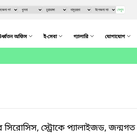
দেখুন
র্ধ্বতন অফিস
ই-সেবা
গ্যালারি
যোগাযোগ
িভার সিরোসিস, স্ট্রোকে প্যালাইজড, জন্ম