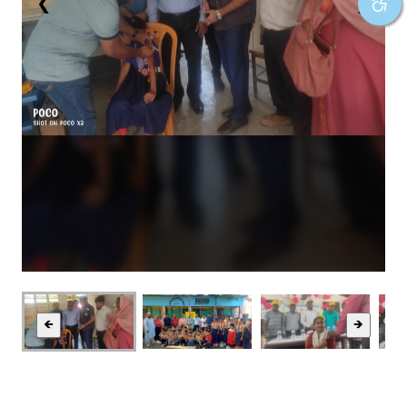
❮
❯
🡸
🡺